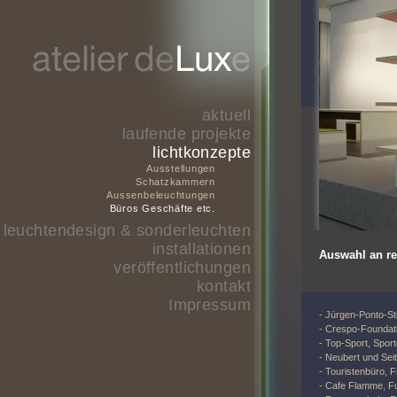
aktuell
laufende projekte
lichtkonzepte
Ausstellungen
Schatzkammern
Aussenbeleuchtungen
Büros Geschäfte etc.
leuchtendesign & sonderleuchten
installationen
Auswahl an re
veröffentlichungen
kontakt
Impressum
- Jürgen-Ponto-Sti
- Crespo-Foundati
- Top-Sport, Sport
- Neubert und Seit
- Touristenbüro, F
- Cafe Flamme, F